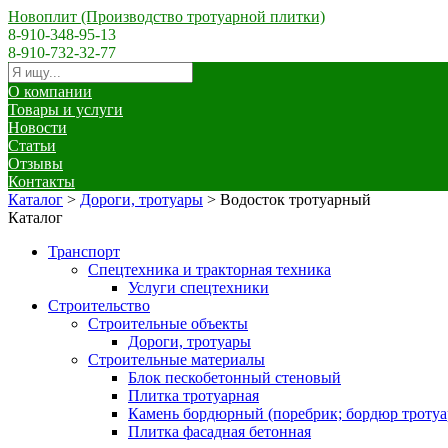
Новоплит (Производство тротуарной плитки)
8-910-348-95-13
8-910-732-32-77
О компании
Товары и услуги
Новости
Статьи
Отзывы
Контакты
Каталог
>
Дороги, тротуары
>
Водосток тротуарный
Каталог
Транспорт
Спецтехника и тракторная техника
Услуги спецтехники
Строительство
Строительные объекты
Дороги, тротуары
Строительные материалы
Блок пескобетонный стеновый
Плитка тротуарная
Камень бордюрный (поребрик; бордюр троту
Плитка фасадная бетонная