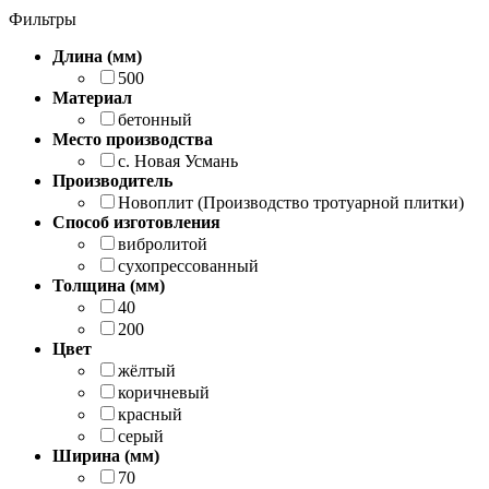
Фильтры
Длина (мм)
500
Материал
бетонный
Место производства
с. Новая Усмань
Производитель
Новоплит (Производство тротуарной плитки)
Способ изготовления
вибролитой
сухопрессованный
Толщина (мм)
40
200
Цвет
жёлтый
коричневый
красный
серый
Ширина (мм)
70