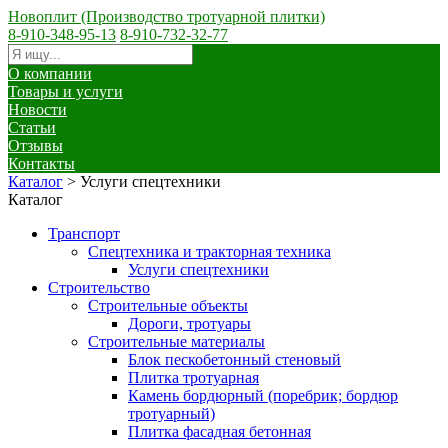
Новоплит (Производство тротуарной плитки)
8-910-348-95-13
8-910-732-32-77
О компании
Товары и услуги
Новости
Статьи
Отзывы
Контакты
Каталог
>
Услуги спецтехники
Каталог
Транспорт
Спецтехника и тракторная техника
Услуги спецтехники
Строительство
Строительные объекты
Дороги, тротуары
Строительные материалы
Блок пескобетонный стеновый
Плитка тротуарная
Камень бордюрный (поребрик; бордюр
тротуарный)
Плитка фасадная бетонная