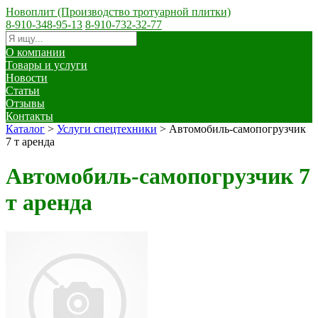
Новоплит (Производство тротуарной плитки)
8-910-348-95-13
8-910-732-32-77
О компании
Товары и услуги
Новости
Статьи
Отзывы
Контакты
Каталог
>
Услуги спецтехники
>
Автомобиль-самопогрузчик
7 т аренда
Автомобиль-самопогрузчик 7
т аренда