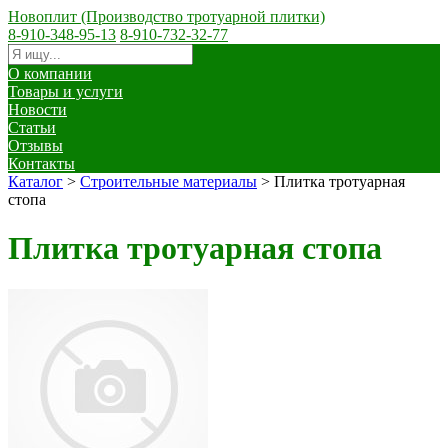
Новоплит (Производство тротуарной плитки)
8-910-348-95-13
8-910-732-32-77
О компании
Товары и услуги
Новости
Статьи
Отзывы
Контакты
Каталог
>
Строительные материалы
>
Плитка тротуарная
стопа
Плитка тротуарная стопа