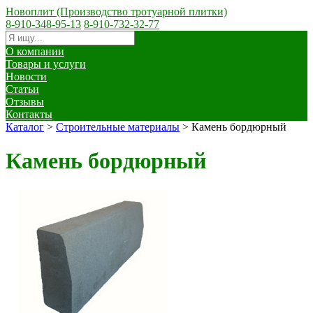
Новоплит (Производство тротуарной плитки)
8-910-348-95-13
8-910-732-32-77
О компании
Товары и услуги
Новости
Статьи
Отзывы
Контакты
Каталог
>
Строительные материалы
>
Камень бордюрный
Камень бордюрный