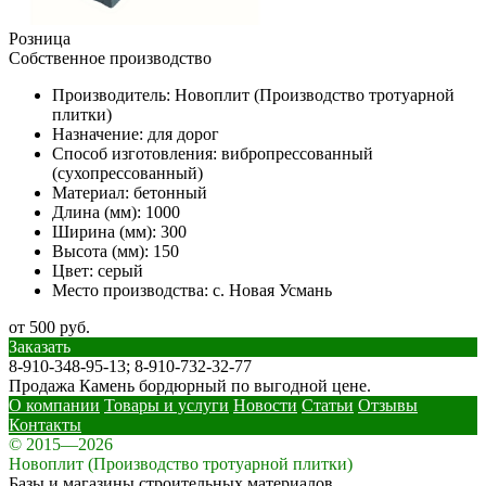
Розница
Собственное производство
Производитель:
Новоплит (Производство тротуарной
плитки)
Назначение:
для дорог
Способ изготовления:
вибропрессованный
(сухопрессованный)
Материал:
бетонный
Длина (мм):
1000
Ширина (мм):
300
Высота (мм):
150
Цвет:
серый
Место производства:
с. Новая Усмань
от 500 руб.
Заказать
8-910-348-95-13; 8-910-732-32-77
Продажа Камень бордюрный по выгодной цене.
О компании
Товары и услуги
Новости
Статьи
Отзывы
Контакты
© 2015—2026
Новоплит (Производство тротуарной плитки)
Базы и магазины строительных материалов