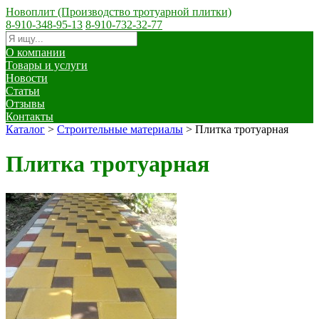
Новоплит (Производство тротуарной плитки)
8-910-348-95-13
8-910-732-32-77
О компании
Товары и услуги
Новости
Статьи
Отзывы
Контакты
Каталог
>
Строительные материалы
>
Плитка тротуарная
Плитка тротуарная