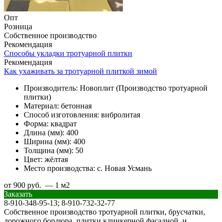
Опт
Розница
Собственное производство
Рекомендация
Способы укладки тротуарной плитки
Рекомендация
Как ухаживать за тротуарной плиткой зимой
Производитель:
Новоплит (Производство тротуарной
плитки)
Материал:
бетонная
Способ изготовления:
вибролитая
Форма:
квадрат
Длина (мм):
400
Ширина (мм):
400
Толщина (мм):
50
Цвет:
жёлтая
Место производства:
с. Новая Усмань
от 900 руб. — 1 м2
Заказать
8-910-348-95-13; 8-910-732-32-77
Собственное производство тротуарной плитки, брусчатки,
дорожного бордюра, плитки клинкерной фасадной, и